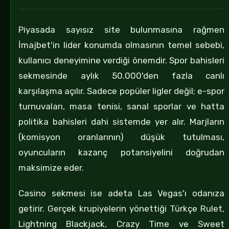
Piyasada sayısız site bulunmasına rağmen
İmajbet'in lider konumda olmasının temel sebebi,
kullanıcı deneyimine verdiği önemdir. Spor bahisleri
sekmesinde aylık 50.000'den fazla canlı
karşılaşma açılır. Sadece popüler ligler değil; e-spor
turnuvaları, masa tenisi, sanal sporlar ve hatta
politika bahisleri dahi sistemde yer alır. Marjların
(komisyon oranlarının) düşük tutulması,
oyuncuların kazanç potansiyelini doğrudan
maksimize eder.
Casino sekmesi ise adeta Las Vegas'ı odanıza
getirir. Gerçek krupiyelerin yönettiği Türkçe Rulet,
Lightning Blackjack, Crazy Time ve Sweet