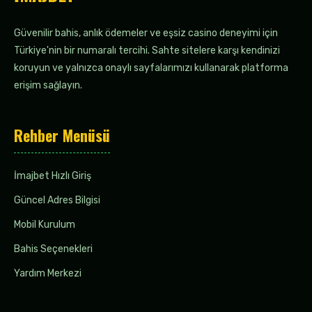
Güvenilir bahis, anlık ödemeler ve eşsiz casino deneyimi için
Türkiye'nin bir numaralı tercihi. Sahte sitelere karşı kendinizi
koruyun ve yalnızca onaylı sayfalarımızı kullanarak platforma
erişim sağlayın.
Rehber Menüsü
İmajbet Hızlı Giriş
Güncel Adres Bilgisi
Mobil Kurulum
Bahis Seçenekleri
Yardım Merkezi