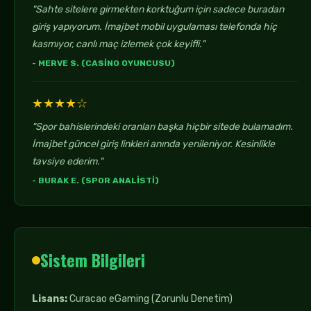
"Sahte sitelere girmekten korktuğum için sadece buradan
giriş yapıyorum. İmajbet mobil uygulaması telefonda hiç
kasmıyor, canlı maç izlemek çok keyifli."
- MERVE S. (CASINO OYUNCUSU)
★★★★☆
"Spor bahislerindeki oranları başka hiçbir sitede bulamadım.
İmajbet güncel giriş linkleri anında yenileniyor. Kesinlikle
tavsiye ederim."
- BURAK E. (SPOR ANALISTI)
Sistem Bilgileri
Lisans:
Curacao eGaming (Zorunlu Denetim)