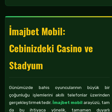
İmajbet Mobil:
Cebinizdeki Casino ve
Stadyum
Günümüzde bahis oyuncularının büyük bir
çoğunluğu işlemlerini akıllı telefonlar üzerinden
gerçekleştirmektedir.
İmajbet mobil
arayüzü, tam
da bu ihtiyaca yönelik, tamamen duyarlı