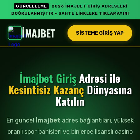
GÜNCELLEME
2026 İMAJBET GIRIŞ ADRESLERI
DOĞRULANMIŞTIR - SAHTE LINKLERE TIKLAMAYIN!
İMAJBET
SISTEME GIRIŞ YAP
İmajbet Giriş
Adresi ile
Kesintisiz Kazanç
Dünyasına
Katılın
En güncel
İmajbet
adres bağlantıları, yüksek
oranlı spor bahisleri ve binlerce lisanslı casino