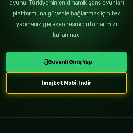
oyunu. Türkiye'nin en dinamik şans oyunları
platformuna güvenle bağlanmak için tek
yapmanız gereken resmi butonlarımızı
kullanmak.
Güvenli Giriş Yap
İmajbet Mobil İndir