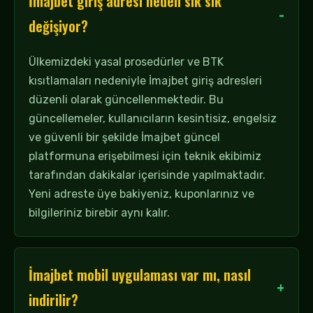
İmajbet giriş adresi neden sık sık
değişiyor?
Ülkemizdeki yasal prosedürler ve BTK
kısıtlamaları nedeniyle İmajbet giriş adresleri
düzenli olarak güncellenmektedir. Bu
güncellemeler, kullanıcıların kesintisiz, engelsiz
ve güvenli bir şekilde İmajbet güncel
platformuna erişebilmesi için teknik ekibimiz
tarafından dakikalar içerisinde yapılmaktadır.
Yeni adreste üye bakiyeniz, kuponlarınız ve
bilgileriniz birebir aynı kalır.
İmajbet mobil uygulaması var mı, nasıl
indirilir?