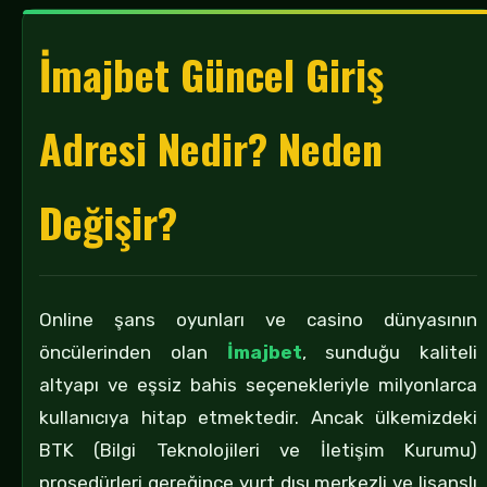
İmajbet Güncel Giriş
Adresi Nedir? Neden
Değişir?
Online şans oyunları ve casino dünyasının
öncülerinden olan
İmajbet
, sunduğu kaliteli
altyapı ve eşsiz bahis seçenekleriyle milyonlarca
kullanıcıya hitap etmektedir. Ancak ülkemizdeki
BTK (Bilgi Teknolojileri ve İletişim Kurumu)
prosedürleri gereğince yurt dışı merkezli ve lisanslı