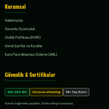
Kurumsal
Hakkımızda
Sorumlu Oyunculuk
Gizlilik Politikası (KVKK)
Genel Şartlar ve Kurallar
Kara Para Aklamayı Önleme (AML)
Güvenlik & Sertifikalar
SSL 256-Bit
Curacao eGaming
18+ Yaş Sınırı
Kumar bağımlılık yapabilir, lütfen bilinçli oynayınız.