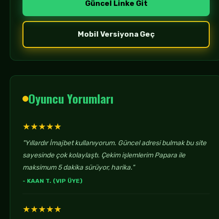
Güncel Linke Git
Mobil Versiyona Geç
Oyuncu Yorumları
★★★★★
"Yıllardır İmajbet kullanıyorum. Güncel adresi bulmak bu site
sayesinde çok kolaylaştı. Çekim işlemlerim Papara ile
maksimum 5 dakika sürüyor, harika."
- KAAN T. (VIP ÜYE)
★★★★★