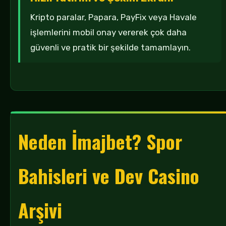
Kripto paralar, Papara, PayFix veya Havale
işlemlerini mobil onay vererek çok daha
güvenli ve pratik bir şekilde tamamlayın.
Neden İmajbet? Spor
Bahisleri ve Dev Casino
Arşivi