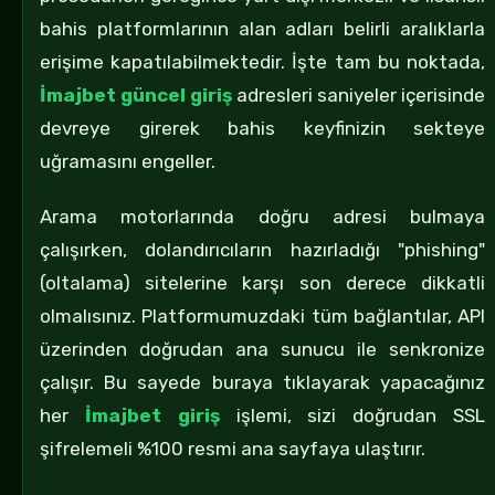
bahis platformlarının alan adları belirli aralıklarla
erişime kapatılabilmektedir. İşte tam bu noktada,
İmajbet güncel giriş
adresleri saniyeler içerisinde
devreye girerek bahis keyfinizin sekteye
uğramasını engeller.
Arama motorlarında doğru adresi bulmaya
çalışırken, dolandırıcıların hazırladığı "phishing"
(oltalama) sitelerine karşı son derece dikkatli
olmalısınız. Platformumuzdaki tüm bağlantılar, API
üzerinden doğrudan ana sunucu ile senkronize
çalışır. Bu sayede buraya tıklayarak yapacağınız
her
İmajbet giriş
işlemi, sizi doğrudan SSL
şifrelemeli %100 resmi ana sayfaya ulaştırır.