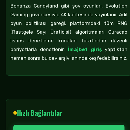
Bonanza Candyland gibi şov oyunları, Evolution
Gaming güvencesiyle 4K kalitesinde yayınlanır. Adil
oyun politikası gereği, platformdaki tüm RNG
(Rastgele Sayı Üreticisi) algoritmaları Curacao
lisans denetleme kurulları tarafından düzenli
periyotlarla denetlenir.
İmajbet giriş
yaptıktan
hemen sonra bu dev arşivi anında keşfedebilirsiniz.
Hızlı Bağlantılar