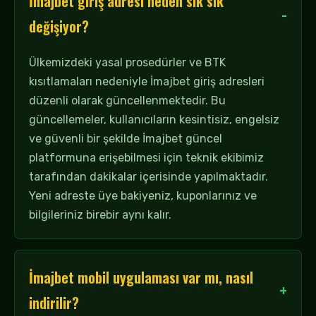
İmajbet giriş adresi neden sık sık
değişiyor?
Ülkemizdeki yasal prosedürler ve BTK
kısıtlamaları nedeniyle İmajbet giriş adresleri
düzenli olarak güncellenmektedir. Bu
güncellemeler, kullanıcıların kesintisiz, engelsiz
ve güvenli bir şekilde İmajbet güncel
platformuna erişebilmesi için teknik ekibimiz
tarafından dakikalar içerisinde yapılmaktadır.
Yeni adreste üye bakiyeniz, kuponlarınız ve
bilgileriniz birebir aynı kalır.
İmajbet mobil uygulaması var mı, nasıl
indirilir?