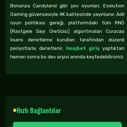
Bonanza Candyland gibi şov oyunları, Evolution
Gaming güvencesiyle 4K kalitesinde yayınlanır. Adil
oyun politikası gereği, platformdaki tüm RNG
(Rastgele Sayı Üreticisi) algoritmaları Curacao
lisans denetleme kurulları tarafından düzenli
periyotlarla denetlenir.
İmajbet giriş
yaptıktan
hemen sonra bu dev arşivi anında keşfedebilirsiniz.
Hızlı Bağlantılar