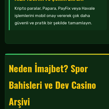
Kripto paralar, Papara, PayFix veya Havale
işlemlerini mobil onay vererek çok daha
güvenli ve pratik bir şekilde tamamlayın.
Neden İmajbet? Spor
Bahisleri ve Dev Casino
Arşivi