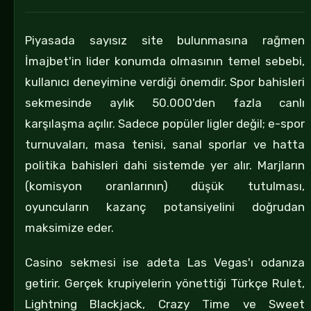
Piyasada sayısız site bulunmasına rağmen
İmajbet'in lider konumda olmasının temel sebebi,
kullanıcı deneyimine verdiği önemdir. Spor bahisleri
sekmesinde aylık 50.000'den fazla canlı
karşılaşma açılır. Sadece popüler ligler değil; e-spor
turnuvaları, masa tenisi, sanal sporlar ve hatta
politika bahisleri dahi sistemde yer alır. Marjların
(komisyon oranlarının) düşük tutulması,
oyuncuların kazanç potansiyelini doğrudan
maksimize eder.
Casino sekmesi ise adeta Las Vegas'ı odanıza
getirir. Gerçek krupiyelerin yönettiği Türkçe Rulet,
Lightning Blackjack, Crazy Time ve Sweet