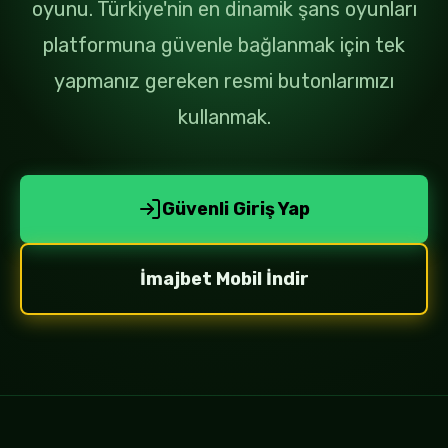
oyunu. Türkiye'nin en dinamik şans oyunları
platformuna güvenle bağlanmak için tek
yapmanız gereken resmi butonlarımızı
kullanmak.
Güvenli Giriş Yap
İmajbet Mobil İndir