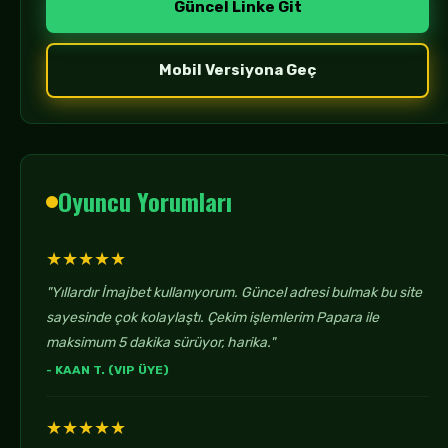
Güncel Linke Git
Mobil Versiyona Geç
Oyuncu Yorumları
★★★★★
"Yıllardır İmajbet kullanıyorum. Güncel adresi bulmak bu site
sayesinde çok kolaylaştı. Çekim işlemlerim Papara ile
maksimum 5 dakika sürüyor, harika."
- KAAN T. (VIP ÜYE)
★★★★★