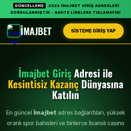
GÜNCELLEME
2026 İMAJBET GIRIŞ ADRESLERI
DOĞRULANMIŞTIR - SAHTE LINKLERE TIKLAMAYIN!
İMAJBET
SISTEME GIRIŞ YAP
İmajbet Giriş
Adresi ile
Kesintisiz Kazanç
Dünyasına
Katılın
En güncel
İmajbet
adres bağlantıları, yüksek
oranlı spor bahisleri ve binlerce lisanslı casino