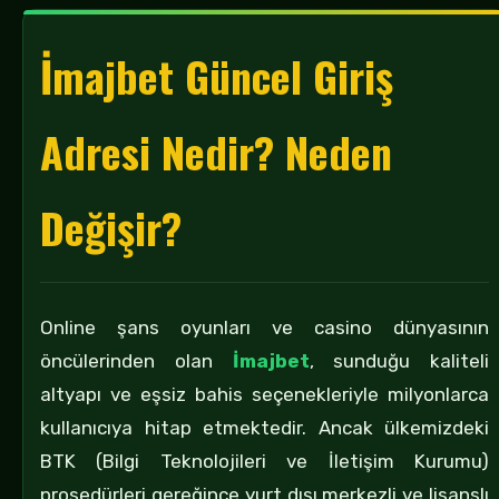
İmajbet Güncel Giriş
Adresi Nedir? Neden
Değişir?
Online şans oyunları ve casino dünyasının
öncülerinden olan
İmajbet
, sunduğu kaliteli
altyapı ve eşsiz bahis seçenekleriyle milyonlarca
kullanıcıya hitap etmektedir. Ancak ülkemizdeki
BTK (Bilgi Teknolojileri ve İletişim Kurumu)
prosedürleri gereğince yurt dışı merkezli ve lisanslı