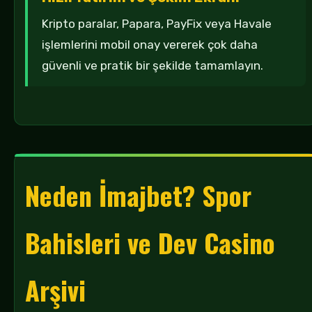
Kripto paralar, Papara, PayFix veya Havale
işlemlerini mobil onay vererek çok daha
güvenli ve pratik bir şekilde tamamlayın.
Neden İmajbet? Spor
Bahisleri ve Dev Casino
Arşivi