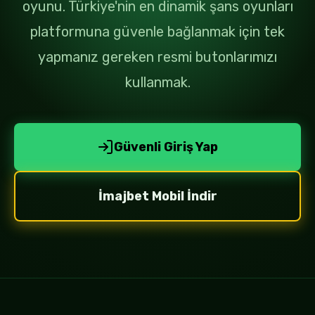
oyunu. Türkiye'nin en dinamik şans oyunları
platformuna güvenle bağlanmak için tek
yapmanız gereken resmi butonlarımızı
kullanmak.
Güvenli Giriş Yap
İmajbet Mobil İndir