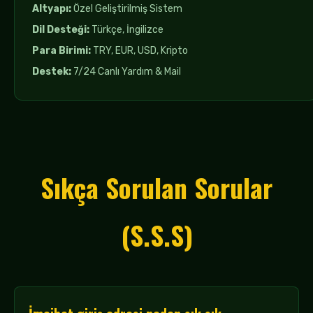
Altyapı:
Özel Geliştirilmiş Sistem
Dil Desteği:
Türkçe, İngilizce
Para Birimi:
TRY, EUR, USD, Kripto
Destek:
7/24 Canlı Yardım & Mail
Sıkça Sorulan Sorular
(S.S.S)