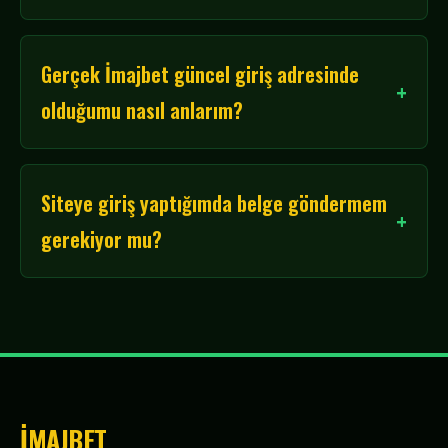
Gerçek İmajbet güncel giriş adresinde
olduğumu nasıl anlarım?
Siteye giriş yaptığımda belge göndermem
gerekiyor mu?
İMAJBET