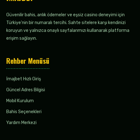
Güvenilir bahis, anlık ödemeler ve eşsiz casino deneyimi için
Türkiye'nin bir numaralı tercihi. Sahte sitelere karşı kendinizi
koruyun ve yalnızca onaylı sayfalarımızı kullanarak platforma
erişim sağlayın.
Rehber Menüsü
İmajbet Hızlı Giriş
Güncel Adres Bilgisi
Mobil Kurulum
Bahis Seçenekleri
Yardım Merkezi