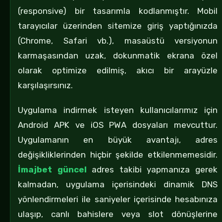
(responsive) bir tasarımla kodlanmıştır. Mobil
tarayıcılar üzerinden sitemize giriş yaptığınızda
(Chrome, Safari vb.), masaüstü versiyonun
karmaşasından uzak, dokunmatik ekrana özel
olarak optimize edilmiş, akıcı bir arayüzle
karşılaşırsınız.
Uygulama indirmek isteyen kullanıcılarımız için
Android APK ve iOS PWA dosyaları mevcuttur.
Uygulamanın en büyük avantajı, adres
değişikliklerinden hiçbir şekilde etkilenmemesidir.
İmajbet güncel
adres takibi yapmanıza gerek
kalmadan, uygulama içerisindeki dinamik DNS
yönlendirmeleri ile saniyeler içerisinde hesabınıza
ulaşıp, canlı bahislere veya slot dönüşlerine