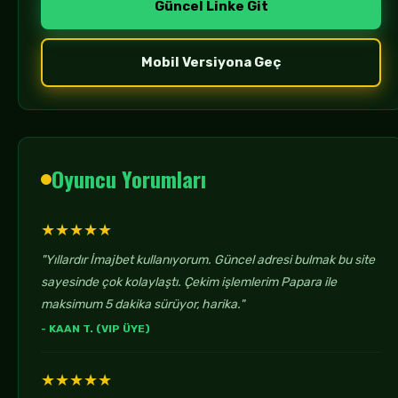
Güncel Linke Git
Mobil Versiyona Geç
Oyuncu Yorumları
★★★★★
"Yıllardır İmajbet kullanıyorum. Güncel adresi bulmak bu site
sayesinde çok kolaylaştı. Çekim işlemlerim Papara ile
maksimum 5 dakika sürüyor, harika."
- KAAN T. (VIP ÜYE)
★★★★★