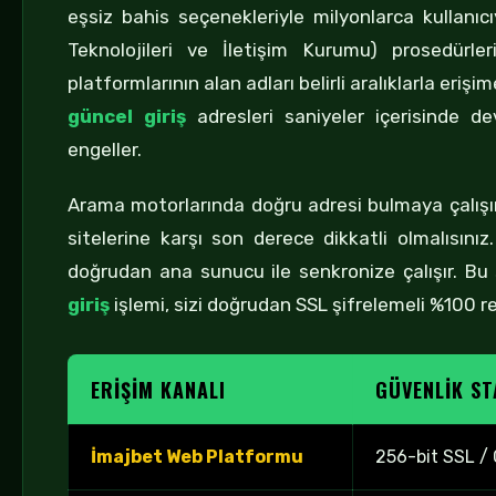
eşsiz bahis seçenekleriyle milyonlarca kullanı
Teknolojileri ve İletişim Kurumu) prosedürle
platformlarının alan adları belirli aralıklarla eri
güncel giriş
adresleri saniyeler içerisinde de
engeller.
Arama motorlarında doğru adresi bulmaya çalışırke
sitelerine karşı son derece dikkatli olmalısın
doğrudan ana sunucu ile senkronize çalışır. B
giriş
işlemi, sizi doğrudan SSL şifrelemeli %100 re
ERIŞIM KANALI
GÜVENLIK S
İmajbet Web Platformu
256-bit SSL / 