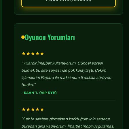
Oyuncu Yorumları
★★★★★
"Yıllardır İmajbet kullanıyorum. Güncel adresi
bulmak bu site sayesinde çok kolaylaştı. Çekim
işlemlerim Papara ile maksimum 5 dakika sürüyor,
harika."
- KAAN T. (VIP ÜYE)
★★★★★
"Sahte sitelere girmekten korktuğum için sadece
buradan giriş yapıyorum. İmajbet mobil uygulaması