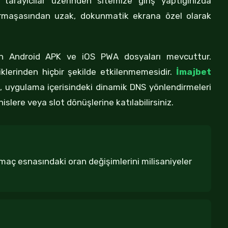
 tarayıcılar üzerinden sitemize giriş yaptığınızda
armaşasından uzak, dokunmatik ekrana özel olarak
için Android APK ve iOS PWA dosyaları mevcuttur.
klerinden hiçbir şekilde etkilenmemesidir.
İmajbet
 uygulama içerisindeki dinamik DNS yönlendirmeleri
hislere veya slot dönüşlerine katılabilirsiniz.
maç esnasındaki oran değişimlerini milisaniyeler