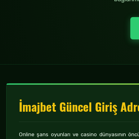
İmajbet Güncel Giriş Adr
Online şans oyunları ve casino dünyasının önc