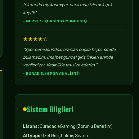
telefonda hiç kasmıyor, canlı maç izlemek çok
keyifli."
- MERVE S. (CASINO OYUNCUSU)
★★★★☆
"Spor bahislerindeki oranları başka hiçbir sitede
bulamadım. İmajbet güncel giriş linkleri anında
yenileniyor. Kesinlikle tavsiye ederim."
- BURAK E. (SPOR ANALISTI)
Sistem Bilgileri
Lisans:
Curacao eGaming (Zorunlu Denetim)
Altyapı:
Özel Geliştirilmiş Sistem