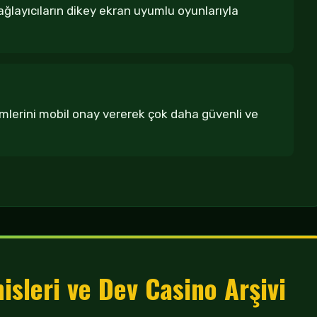
ğlayıcıların dikey ekran uyumlu oyunlarıyla
emlerini mobil onay vererek çok daha güvenli ve
sleri ve Dev Casino Arşivi