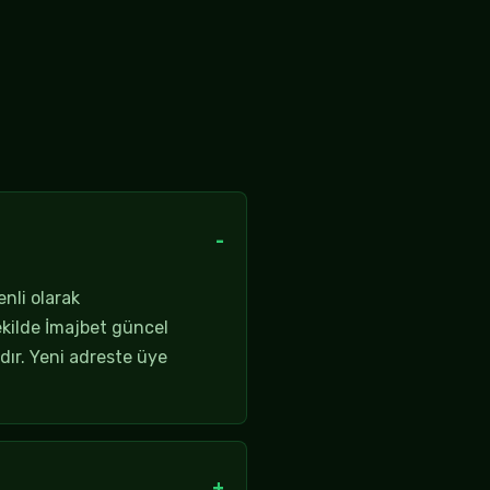
nli olarak
ekilde İmajbet güncel
dır. Yeni adreste üye