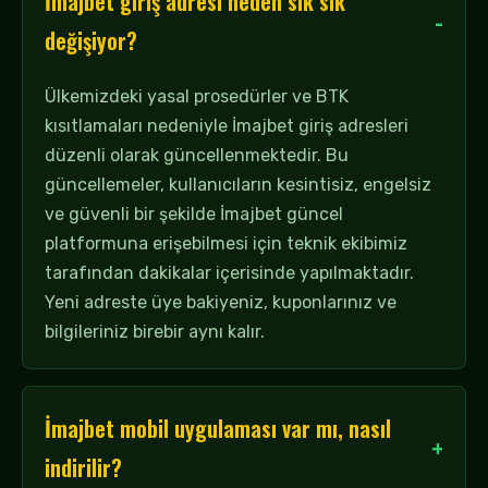
İmajbet giriş adresi neden sık sık
değişiyor?
Ülkemizdeki yasal prosedürler ve BTK
kısıtlamaları nedeniyle İmajbet giriş adresleri
düzenli olarak güncellenmektedir. Bu
güncellemeler, kullanıcıların kesintisiz, engelsiz
ve güvenli bir şekilde İmajbet güncel
platformuna erişebilmesi için teknik ekibimiz
tarafından dakikalar içerisinde yapılmaktadır.
Yeni adreste üye bakiyeniz, kuponlarınız ve
bilgileriniz birebir aynı kalır.
İmajbet mobil uygulaması var mı, nasıl
indirilir?