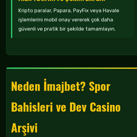
Kripto paralar, Papara, PayFix veya Havale
işlemlerini mobil onay vererek çok daha
güvenli ve pratik bir şekilde tamamlayın.
Neden İmajbet? Spor
Bahisleri ve Dev Casino
Arşivi