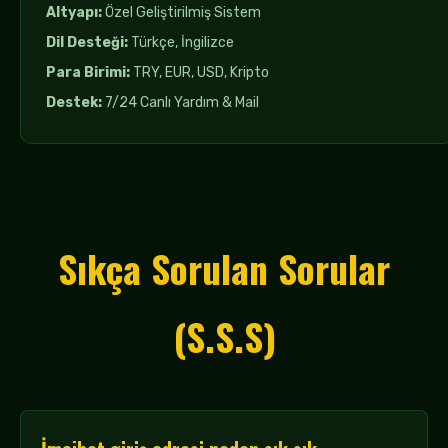
Altyapı:
Özel Geliştirilmiş Sistem
Dil Desteği:
Türkçe, İngilizce
Para Birimi:
TRY, EUR, USD, Kripto
Destek:
7/24 Canlı Yardım & Mail
Sıkça Sorulan Sorular
(S.S.S)