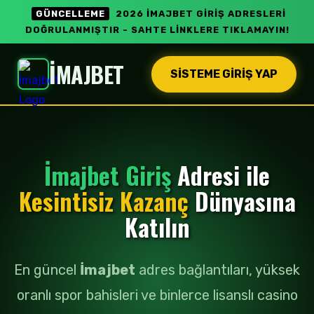
GÜNCELLEME
2026 İMAJBET GIRIŞ ADRESLERI
DOĞRULANMIŞTIR - SAHTE LINKLERE TIKLAMAYIN!
İMAJBET
SISTEME GIRIŞ YAP
İmajbet Giriş
Adresi ile
Kesintisiz Kazanç
Dünyasına
Katılın
En güncel
İmajbet
adres bağlantıları, yüksek
oranlı spor bahisleri ve binlerce lisanslı casino