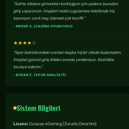
"Sahte sitelere girmekten korktuğum için sadece buradan
giriş yapıyorum. İmajbet mobil uygulaması telefonda hiç
kasmıyor, canlı maç izlemek çok keyifli."
- MERVE S. (CASINO OYUNCUSU)
★★★★☆
"Spor bahislerindeki oranları başka hiçbir sitede bulamadım.
İmajbet güncel giriş linkleri anında yenileniyor. Kesinlikle
tavsiye ederim."
- BURAK E. (SPOR ANALISTI)
Sistem Bilgileri
Lisans:
Curacao eGaming (Zorunlu Denetim)