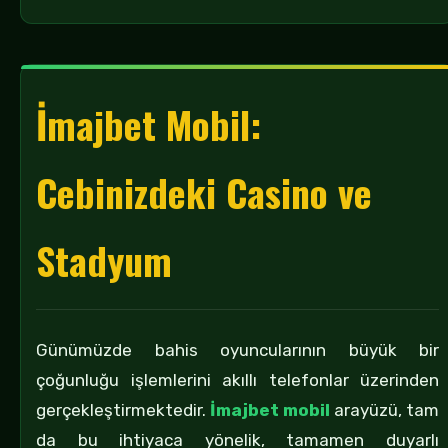
İmajbet Mobil:
Cebinizdeki Casino ve
Stadyum
Günümüzde bahis oyuncularının büyük bir
çoğunluğu işlemlerini akıllı telefonlar üzerinden
gerçekleştirmektedir.
İmajbet mobil
arayüzü, tam
da bu ihtiyaca yönelik, tamamen duyarlı