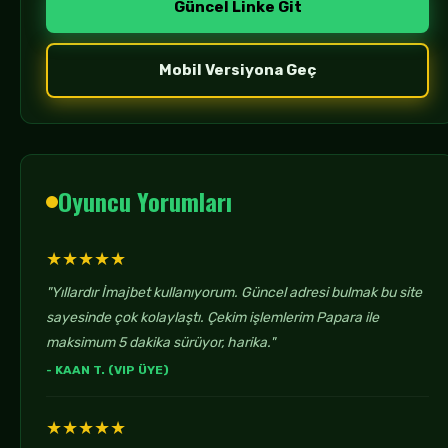
Güncel Linke Git
Mobil Versiyona Geç
Oyuncu Yorumları
★★★★★
"Yıllardır İmajbet kullanıyorum. Güncel adresi bulmak bu site
sayesinde çok kolaylaştı. Çekim işlemlerim Papara ile
maksimum 5 dakika sürüyor, harika."
- KAAN T. (VIP ÜYE)
★★★★★