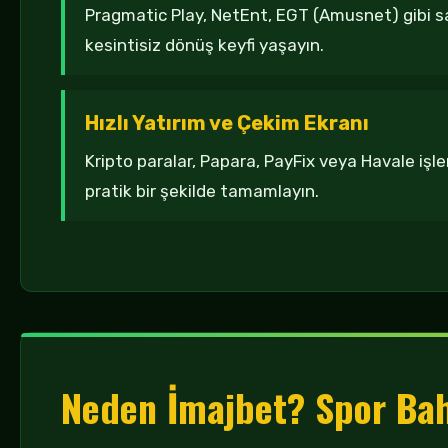
Pragmatic Play, NetEnt, EGT (Amusnet) gibi sa
kesintisiz dönüş keyfi yaşayın.
Hızlı Yatırım ve Çekim Ekranı
Kripto paralar, Papara, PayFix veya Havale işl
pratik bir şekilde tamamlayın.
Neden İmajbet? Spor Bahi