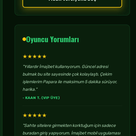
Oyuncu Yorumları
★★★★★
"Yıllardır İmajbet kullanıyorum. Güncel adresi
bulmak bu site sayesinde çok kolaylaştı. Çekim
işlemlerim Papara ile maksimum 5 dakika sürüyor,
harika."
- KAAN T. (VIP ÜYE)
★★★★★
"Sahte sitelere girmekten korktuğum için sadece
buradan giriş yapıyorum. İmajbet mobil uygulaması