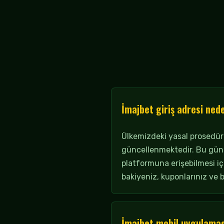
İmajbet giriş adresi nede
Ülkemizdeki yasal prosedürl
güncellenmektedir. Bu günce
platformuna erişebilmesi iç
bakiyeniz, kuponlarınız ve bil
İmajbet mobil uygulaması 