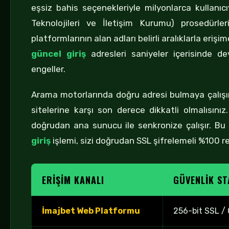
eşsiz bahis seçenekleriyle milyonlarca kullanı
Teknolojileri ve İletişim Kurumu) prosedürle
platformlarının alan adları belirli aralıklarla eri
güncel giriş
adresleri saniyeler içerisinde de
engeller.
Arama motorlarında doğru adresi bulmaya çalışırke
sitelerine karşı son derece dikkatli olmalısın
doğrudan ana sunucu ile senkronize çalışır. B
giriş
işlemi, sizi doğrudan SSL şifrelemeli %100 re
ERIŞIM KANALI
GÜVENLIK S
İmajbet Web Platformu
256-bit SSL / 