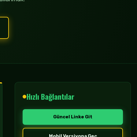
Hızlı Bağlantılar
Güncel Linke Git
Mobil Versiyona Geç