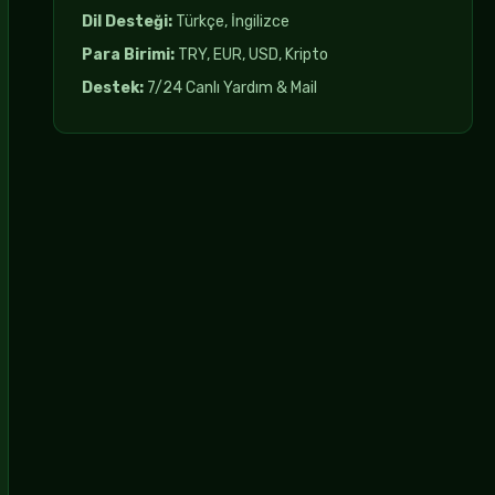
Dil Desteği:
Türkçe, İngilizce
Para Birimi:
TRY, EUR, USD, Kripto
Destek:
7/24 Canlı Yardım & Mail