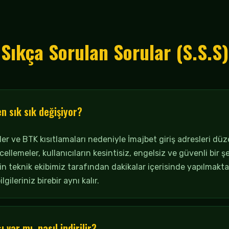
Sıkça Sorulan Sorular (S.S.S)
n sık sık değişiyor?
er ve BTK kısıtlamaları nedeniyle İmajbet giriş adresleri düze
llemeler, kullanıcıların kesintisiz, engelsiz ve güvenli bir ş
in teknik ekibimiz tarafından dakikalar içerisinde yapılmakta
gileriniz birebir aynı kalır.
var mı, nasıl indirilir?