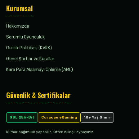
Kurumsal
Hakkımızda
Sorumlu Oyunculuk
Gizlilik Politikası (KVKK)
Genel Şartlar ve Kurallar
Kara Para Aklamayı Önleme (AML)
Güvenlik & Sertifikalar
SSL 256-Bit
Curacao eGaming
18+ Yaş Sınırı
Kumar bağımlılık yapabilir, lütfen bilinçli oynayınız.