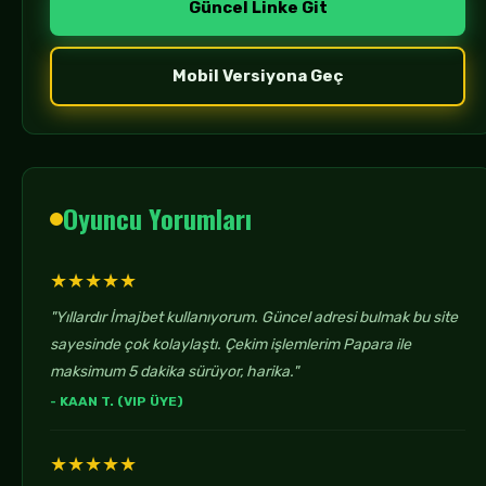
Güncel Linke Git
Mobil Versiyona Geç
Oyuncu Yorumları
★★★★★
"Yıllardır İmajbet kullanıyorum. Güncel adresi bulmak bu site
sayesinde çok kolaylaştı. Çekim işlemlerim Papara ile
maksimum 5 dakika sürüyor, harika."
- KAAN T. (VIP ÜYE)
★★★★★