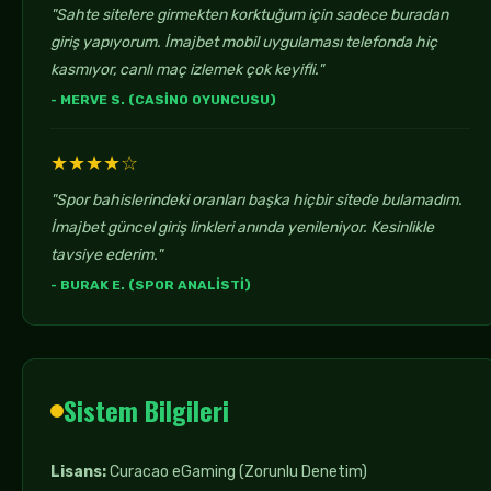
"Sahte sitelere girmekten korktuğum için sadece buradan
giriş yapıyorum. İmajbet mobil uygulaması telefonda hiç
kasmıyor, canlı maç izlemek çok keyifli."
- MERVE S. (CASINO OYUNCUSU)
★★★★☆
"Spor bahislerindeki oranları başka hiçbir sitede bulamadım.
İmajbet güncel giriş linkleri anında yenileniyor. Kesinlikle
tavsiye ederim."
- BURAK E. (SPOR ANALISTI)
Sistem Bilgileri
Lisans:
Curacao eGaming (Zorunlu Denetim)