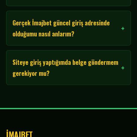
Gerçek İmajbet güncel giriş adresinde
olduğumu nasıl anlarım?
Siteye giriş yaptığımda belge göndermem
gerekiyor mu?
İMAJBET