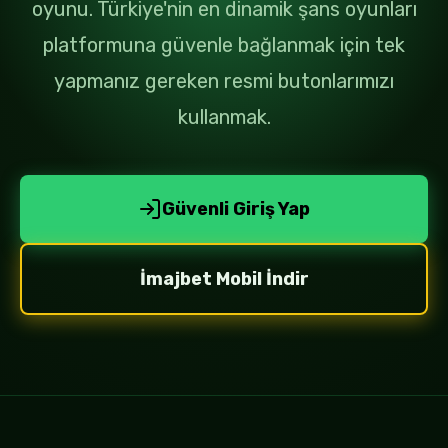
oyunu. Türkiye'nin en dinamik şans oyunları
platformuna güvenle bağlanmak için tek
yapmanız gereken resmi butonlarımızı
kullanmak.
Güvenli Giriş Yap
İmajbet Mobil İndir