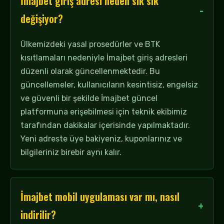
İmajbet giriş adresi neden sık sık
değişiyor?
Ülkemizdeki yasal prosedürler ve BTK
kısıtlamaları nedeniyle İmajbet giriş adresleri
düzenli olarak güncellenmektedir. Bu
güncellemeler, kullanıcıların kesintisiz, engelsiz
ve güvenli bir şekilde İmajbet güncel
platformuna erişebilmesi için teknik ekibimiz
tarafından dakikalar içerisinde yapılmaktadır.
Yeni adreste üye bakiyeniz, kuponlarınız ve
bilgileriniz birebir aynı kalır.
İmajbet mobil uygulaması var mı, nasıl
indirilir?