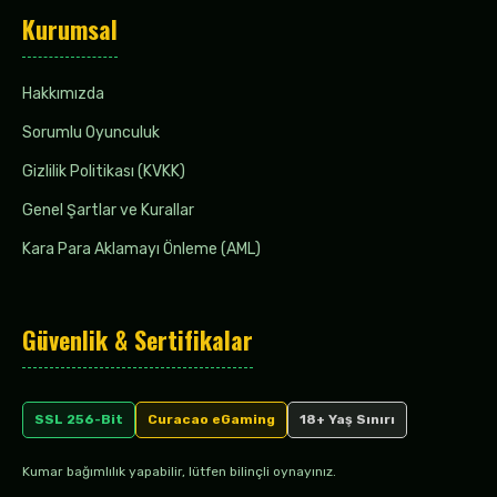
Kurumsal
Hakkımızda
Sorumlu Oyunculuk
Gizlilik Politikası (KVKK)
Genel Şartlar ve Kurallar
Kara Para Aklamayı Önleme (AML)
Güvenlik & Sertifikalar
SSL 256-Bit
Curacao eGaming
18+ Yaş Sınırı
Kumar bağımlılık yapabilir, lütfen bilinçli oynayınız.