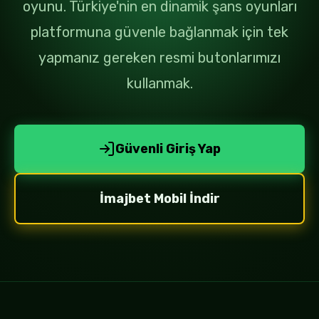
oyunu. Türkiye'nin en dinamik şans oyunları
platformuna güvenle bağlanmak için tek
yapmanız gereken resmi butonlarımızı
kullanmak.
Güvenli Giriş Yap
İmajbet Mobil İndir