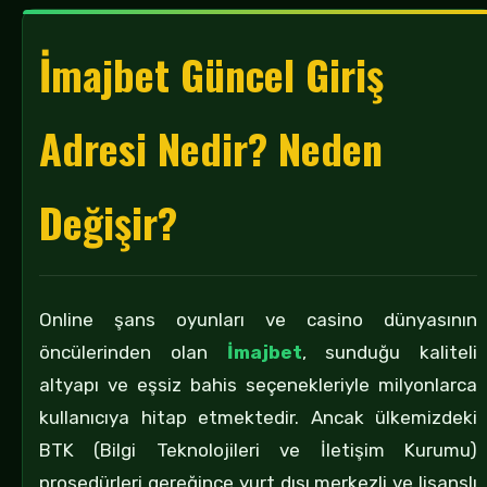
İmajbet Güncel Giriş
Adresi Nedir? Neden
Değişir?
Online şans oyunları ve casino dünyasının
öncülerinden olan
İmajbet
, sunduğu kaliteli
altyapı ve eşsiz bahis seçenekleriyle milyonlarca
kullanıcıya hitap etmektedir. Ancak ülkemizdeki
BTK (Bilgi Teknolojileri ve İletişim Kurumu)
prosedürleri gereğince yurt dışı merkezli ve lisanslı