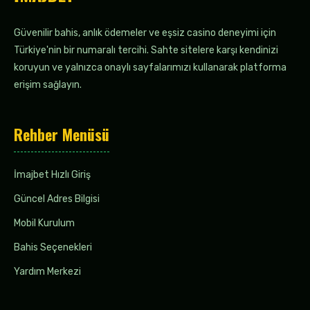
Güvenilir bahis, anlık ödemeler ve eşsiz casino deneyimi için
Türkiye'nin bir numaralı tercihi. Sahte sitelere karşı kendinizi
koruyun ve yalnızca onaylı sayfalarımızı kullanarak platforma
erişim sağlayın.
Rehber Menüsü
İmajbet Hızlı Giriş
Güncel Adres Bilgisi
Mobil Kurulum
Bahis Seçenekleri
Yardım Merkezi