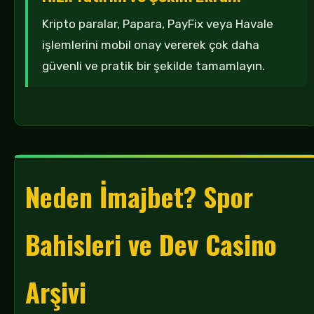
Kripto paralar, Papara, PayFix veya Havale
işlemlerini mobil onay vererek çok daha
güvenli ve pratik bir şekilde tamamlayın.
Neden İmajbet? Spor
Bahisleri ve Dev Casino
Arşivi