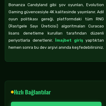
Bonanza Candyland gibi şov oyunları, Evolution
Gaming güvencesiyle 4K kalitesinde yayınlanır. Adil
oyun politikası gereği, platformdaki tüm RNG
(Rastgele Sayı Üreticisi) algoritmaları Curacao
lisans denetleme kurulları tarafından düzenli
periyotlarla denetlenir.
İmajbet giriş
yaptıktan
hemen sonra bu dev arşivi anında keşfedebilirsiniz.
Hızlı Bağlantılar