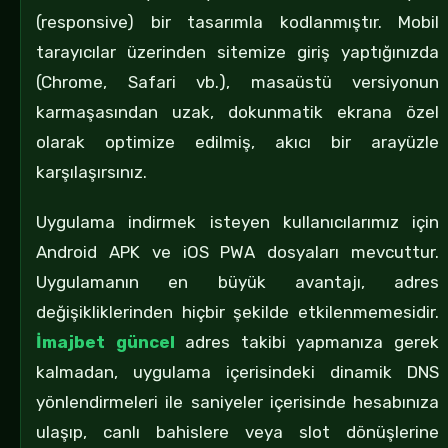
(responsive) bir tasarımla kodlanmıştır. Mobil
tarayıcılar üzerinden sitemize giriş yaptığınızda
(Chrome, Safari vb.), masaüstü versiyonun
karmaşasından uzak, dokunmatik ekrana özel
olarak optimize edilmiş, akıcı bir arayüzle
karşılaşırsınız.
Uygulama indirmek isteyen kullanıcılarımız için
Android APK ve iOS PWA dosyaları mevcuttur.
Uygulamanın en büyük avantajı, adres
değişikliklerinden hiçbir şekilde etkilenmemesidir.
İmajbet güncel
adres takibi yapmanıza gerek
kalmadan, uygulama içerisindeki dinamik DNS
yönlendirmeleri ile saniyeler içerisinde hesabınıza
ulaşıp, canlı bahislere veya slot dönüşlerine