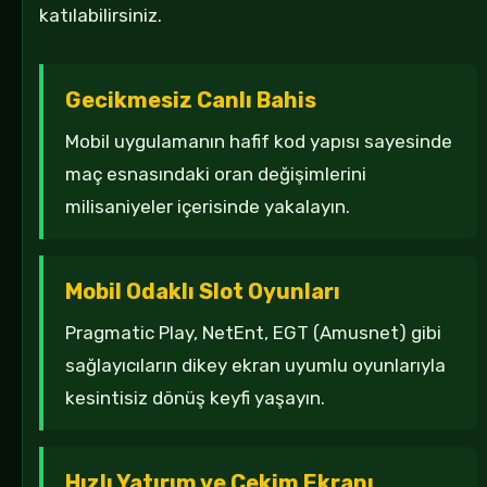
katılabilirsiniz.
Gecikmesiz Canlı Bahis
Mobil uygulamanın hafif kod yapısı sayesinde
maç esnasındaki oran değişimlerini
milisaniyeler içerisinde yakalayın.
Mobil Odaklı Slot Oyunları
Pragmatic Play, NetEnt, EGT (Amusnet) gibi
sağlayıcıların dikey ekran uyumlu oyunlarıyla
kesintisiz dönüş keyfi yaşayın.
Hızlı Yatırım ve Çekim Ekranı