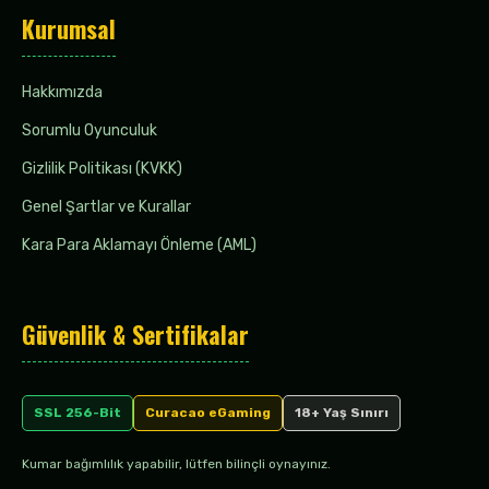
Kurumsal
Hakkımızda
Sorumlu Oyunculuk
Gizlilik Politikası (KVKK)
Genel Şartlar ve Kurallar
Kara Para Aklamayı Önleme (AML)
Güvenlik & Sertifikalar
SSL 256-Bit
Curacao eGaming
18+ Yaş Sınırı
Kumar bağımlılık yapabilir, lütfen bilinçli oynayınız.