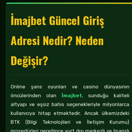
İmajbet Güncel Giriş
Adresi Nedir? Neden
Değişir?
Online şans oyunları ve casino dünyasının
öncülerinden olan
İmajbet
, sunduğu kaliteli
altyapı ve eşsiz bahis seçenekleriyle milyonlarca
kullanıcıya hitap etmektedir. Ancak ülkemizdeki
BTK (Bilgi Teknolojileri ve İletişim Kurumu)
prosedürleri gereğince yurt dışı merkezli ve lisanslı