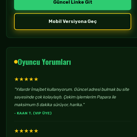
Güncel Linke Git
Mobil Versiyona Geç
Oyuncu Yorumları
★★★★★
"Yıllardır İmajbet kullanıyorum. Güncel adresi bulmak bu site
sayesinde çok kolaylaştı. Çekim işlemlerim Papara ile
maksimum 5 dakika sürüyor, harika."
- KAAN T. (VIP ÜYE)
★★★★★