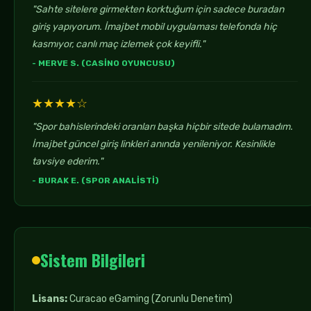
"Sahte sitelere girmekten korktuğum için sadece buradan
giriş yapıyorum. İmajbet mobil uygulaması telefonda hiç
kasmıyor, canlı maç izlemek çok keyifli."
- MERVE S. (CASINO OYUNCUSU)
★★★★☆
"Spor bahislerindeki oranları başka hiçbir sitede bulamadım.
İmajbet güncel giriş linkleri anında yenileniyor. Kesinlikle
tavsiye ederim."
- BURAK E. (SPOR ANALISTI)
Sistem Bilgileri
Lisans:
Curacao eGaming (Zorunlu Denetim)