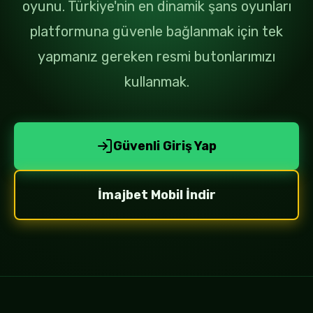
oyunu. Türkiye'nin en dinamik şans oyunları
platformuna güvenle bağlanmak için tek
yapmanız gereken resmi butonlarımızı
kullanmak.
Güvenli Giriş Yap
İmajbet Mobil İndir