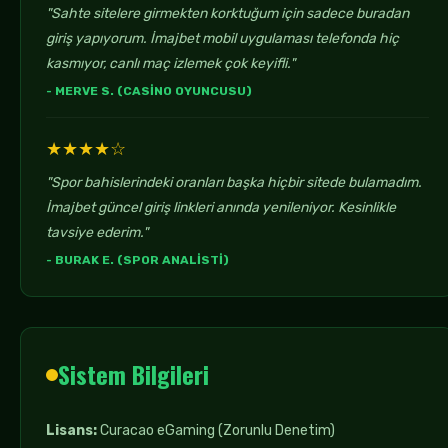
"Sahte sitelere girmekten korktuğum için sadece buradan
giriş yapıyorum. İmajbet mobil uygulaması telefonda hiç
kasmıyor, canlı maç izlemek çok keyifli."
- MERVE S. (CASINO OYUNCUSU)
★★★★☆
"Spor bahislerindeki oranları başka hiçbir sitede bulamadım.
İmajbet güncel giriş linkleri anında yenileniyor. Kesinlikle
tavsiye ederim."
- BURAK E. (SPOR ANALISTI)
Sistem Bilgileri
Lisans:
Curacao eGaming (Zorunlu Denetim)