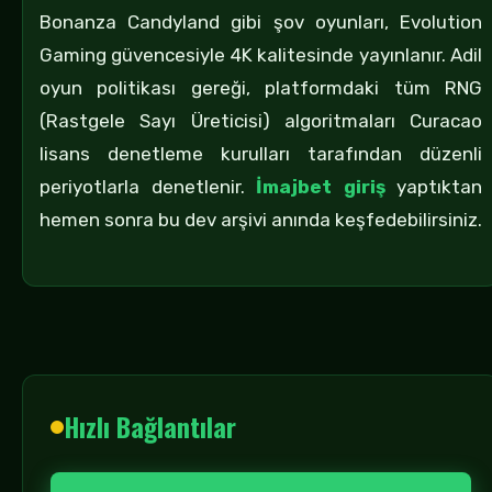
Bonanza Candyland gibi şov oyunları, Evolution
Gaming güvencesiyle 4K kalitesinde yayınlanır. Adil
oyun politikası gereği, platformdaki tüm RNG
(Rastgele Sayı Üreticisi) algoritmaları Curacao
lisans denetleme kurulları tarafından düzenli
periyotlarla denetlenir.
İmajbet giriş
yaptıktan
hemen sonra bu dev arşivi anında keşfedebilirsiniz.
Hızlı Bağlantılar