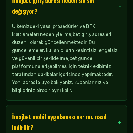
İmajbet giriş adresi neden sık sık
değişiyor?
Ülkemizdeki yasal prosedürler ve BTK
kısıtlamaları nedeniyle İmajbet giriş adresleri
düzenli olarak güncellenmektedir. Bu
güncellemeler, kullanıcıların kesintisiz, engelsiz
ve güvenli bir şekilde İmajbet güncel
platformuna erişebilmesi için teknik ekibimiz
tarafından dakikalar içerisinde yapılmaktadır.
Yeni adreste üye bakiyeniz, kuponlarınız ve
bilgileriniz birebir aynı kalır.
İmajbet mobil uygulaması var mı, nasıl
indirilir?