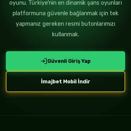
oyunu. Türkiye'nin en dinamik şans oyunları
platformuna güvenle bağlanmak için tek
yapmanız gereken resmi butonlarımızı
kullanmak.
Güvenli Giriş Yap
İmajbet Mobil İndir