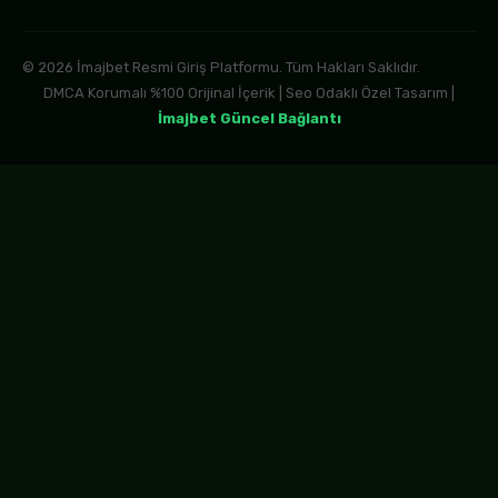
© 2026 İmajbet Resmi Giriş Platformu. Tüm Hakları Saklıdır.
DMCA Korumalı %100 Orijinal İçerik | Seo Odaklı Özel Tasarım |
İmajbet Güncel Bağlantı