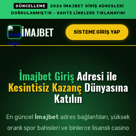
GÜNCELLEME
2026 İMAJBET GIRIŞ ADRESLERI
DOĞRULANMIŞTIR - SAHTE LINKLERE TIKLAMAYIN!
İMAJBET
SISTEME GIRIŞ YAP
İmajbet Giriş
Adresi ile
Kesintisiz Kazanç
Dünyasına
Katılın
En güncel
İmajbet
adres bağlantıları, yüksek
oranlı spor bahisleri ve binlerce lisanslı casino