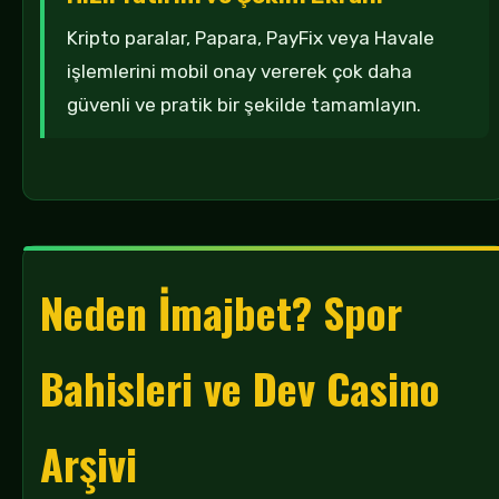
Kripto paralar, Papara, PayFix veya Havale
işlemlerini mobil onay vererek çok daha
güvenli ve pratik bir şekilde tamamlayın.
Neden İmajbet? Spor
Bahisleri ve Dev Casino
Arşivi