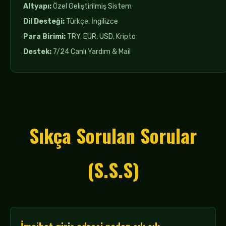
Altyapı:
Özel Geliştirilmiş Sistem
Dil Desteği:
Türkçe, İngilizce
Para Birimi:
TRY, EUR, USD, Kripto
Destek:
7/24 Canlı Yardım & Mail
Sıkça Sorulan Sorular
(S.S.S)