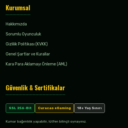
Kurumsal
Hakkımızda
Sorumlu Oyunculuk
Gizlilik Politikası (KVKK)
Genel Şartlar ve Kurallar
Kara Para Aklamayı Önleme (AML)
Güvenlik & Sertifikalar
SSL 256-Bit
Curacao eGaming
18+ Yaş Sınırı
Kumar bağımlılık yapabilir, lütfen bilinçli oynayınız.