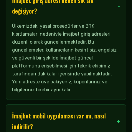
İmajbet giriş adresi neden sık sık
değişiyor?
Ülkemizdeki yasal prosedürler ve BTK
kısıtlamaları nedeniyle İmajbet giriş adresleri
düzenli olarak güncellenmektedir. Bu
güncellemeler, kullanıcıların kesintisiz, engelsiz
ve güvenli bir şekilde İmajbet güncel
platformuna erişebilmesi için teknik ekibimiz
tarafından dakikalar içerisinde yapılmaktadır.
Yeni adreste üye bakiyeniz, kuponlarınız ve
bilgileriniz birebir aynı kalır.
İmajbet mobil uygulaması var mı, nasıl
indirilir?