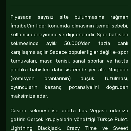
Piyasada sayısız site bulunmasına rağmen
İmajbet'in lider konumda olmasının temel sebebi,
kullanıcı deneyimine verdiği önemdir. Spor bahisleri
sekmesinde aylık 50.000'den fazla canlı
karşılaşma açılır. Sadece popüler ligler değil; e-spor
turnuvaları, masa tenisi, sanal sporlar ve hatta
politika bahisleri dahi sistemde yer alır. Marjların
(komisyon oranlarının) düşük tutulması,
oyuncuların kazanç potansiyelini doğrudan
maksimize eder.
Casino sekmesi ise adeta Las Vegas'ı odanıza
getirir. Gerçek krupiyelerin yönettiği Türkçe Rulet,
Lightning Blackjack, Crazy Time ve Sweet