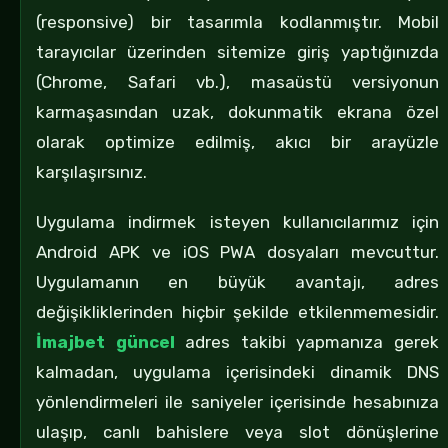
(responsive) bir tasarımla kodlanmıştır. Mobil
tarayıcılar üzerinden sitemize giriş yaptığınızda
(Chrome, Safari vb.), masaüstü versiyonun
karmaşasından uzak, dokunmatik ekrana özel
olarak optimize edilmiş, akıcı bir arayüzle
karşılaşırsınız.
Uygulama indirmek isteyen kullanıcılarımız için
Android APK ve iOS PWA dosyaları mevcuttur.
Uygulamanın en büyük avantajı, adres
değişikliklerinden hiçbir şekilde etkilenmemesidir.
İmajbet güncel
adres takibi yapmanıza gerek
kalmadan, uygulama içerisindeki dinamik DNS
yönlendirmeleri ile saniyeler içerisinde hesabınıza
ulaşıp, canlı bahislere veya slot dönüşlerine