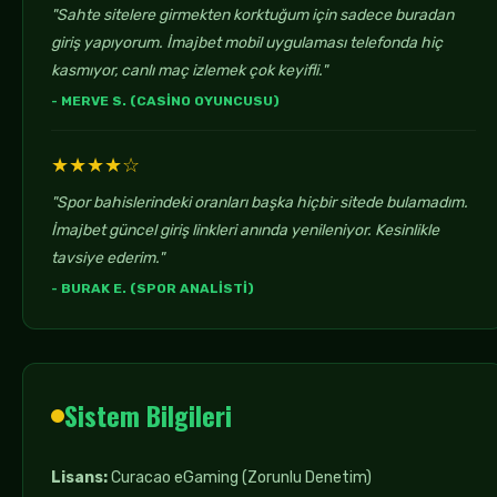
"Sahte sitelere girmekten korktuğum için sadece buradan
giriş yapıyorum. İmajbet mobil uygulaması telefonda hiç
kasmıyor, canlı maç izlemek çok keyifli."
- MERVE S. (CASINO OYUNCUSU)
★★★★☆
"Spor bahislerindeki oranları başka hiçbir sitede bulamadım.
İmajbet güncel giriş linkleri anında yenileniyor. Kesinlikle
tavsiye ederim."
- BURAK E. (SPOR ANALISTI)
Sistem Bilgileri
Lisans:
Curacao eGaming (Zorunlu Denetim)