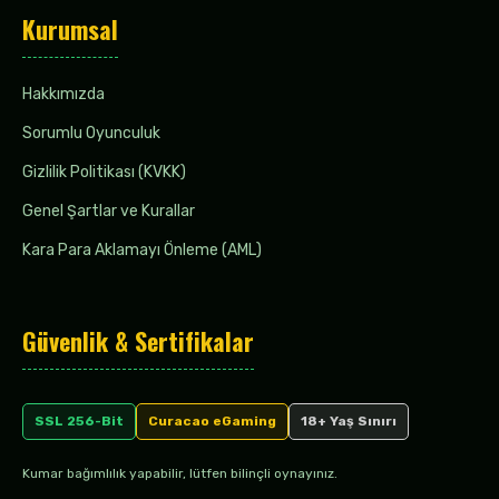
Kurumsal
Hakkımızda
Sorumlu Oyunculuk
Gizlilik Politikası (KVKK)
Genel Şartlar ve Kurallar
Kara Para Aklamayı Önleme (AML)
Güvenlik & Sertifikalar
SSL 256-Bit
Curacao eGaming
18+ Yaş Sınırı
Kumar bağımlılık yapabilir, lütfen bilinçli oynayınız.