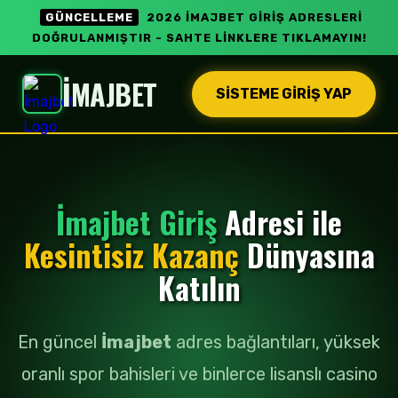
GÜNCELLEME
2026 İMAJBET GIRIŞ ADRESLERI
DOĞRULANMIŞTIR - SAHTE LINKLERE TIKLAMAYIN!
İMAJBET
SISTEME GIRIŞ YAP
İmajbet Giriş
Adresi ile
Kesintisiz Kazanç
Dünyasına
Katılın
En güncel
İmajbet
adres bağlantıları, yüksek
oranlı spor bahisleri ve binlerce lisanslı casino