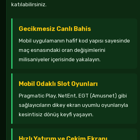
katılabilirsiniz.
Gecikmesiz Canlı Bahis
Mobil uygulamanın hafif kod yapısı sayesinde
maç esnasındaki oran değişimlerini
milisaniyeler içerisinde yakalayın.
Mobil Odaklı Slot Oyunları
Pragmatic Play, NetEnt, EGT (Amusnet) gibi
sağlayıcıların dikey ekran uyumlu oyunlarıyla
kesintisiz dönüş keyfi yaşayın.
Hızlı Yatırım ve Çekim Ekranı