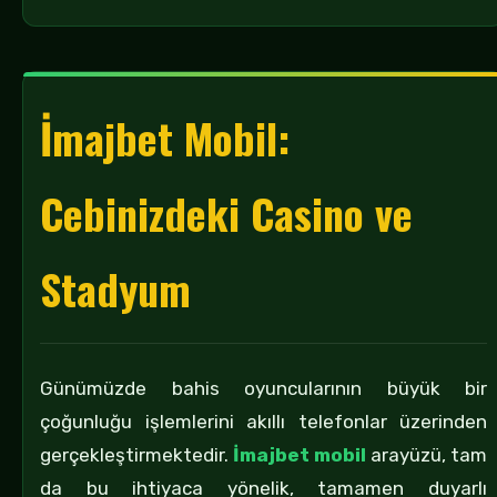
İmajbet Mobil:
Cebinizdeki Casino ve
Stadyum
Günümüzde bahis oyuncularının büyük bir
çoğunluğu işlemlerini akıllı telefonlar üzerinden
gerçekleştirmektedir.
İmajbet mobil
arayüzü, tam
da bu ihtiyaca yönelik, tamamen duyarlı