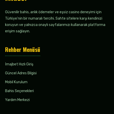
Güvenilir bahis, anlık ödemeler ve eşsiz casino deneyimi için
Türkiye'nin bir numaralı tercihi. Sahte sitelere karşı kendinizi
koruyun ve yalnızca onaylı sayfalarımızı kullanarak platforma
erişim sağlayın.
Rehber Menüsü
İmajbet Hızlı Giriş
Güncel Adres Bilgisi
Mobil Kurulum
Bahis Seçenekleri
Yardım Merkezi