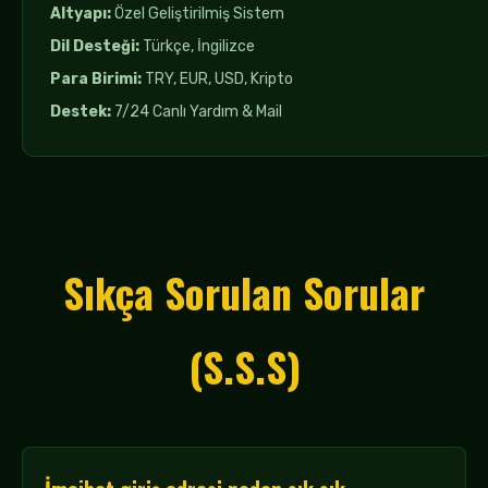
Altyapı:
Özel Geliştirilmiş Sistem
Dil Desteği:
Türkçe, İngilizce
Para Birimi:
TRY, EUR, USD, Kripto
Destek:
7/24 Canlı Yardım & Mail
Sıkça Sorulan Sorular
(S.S.S)