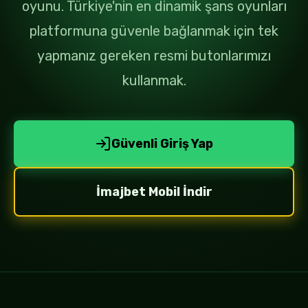
oyunu. Türkiye'nin en dinamik şans oyunları
platformuna güvenle bağlanmak için tek
yapmanız gereken resmi butonlarımızı
kullanmak.
Güvenli Giriş Yap
İmajbet Mobil İndir