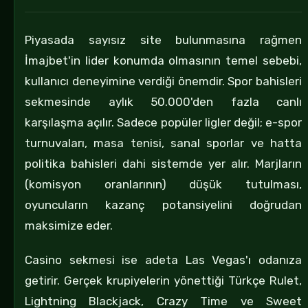
Piyasada sayısız site bulunmasına rağmen
İmajbet'in lider konumda olmasının temel sebebi,
kullanıcı deneyimine verdiği önemdir. Spor bahisleri
sekmesinde aylık 50.000'den fazla canlı
karşılaşma açılır. Sadece popüler ligler değil; e-spor
turnuvaları, masa tenisi, sanal sporlar ve hatta
politika bahisleri dahi sistemde yer alır. Marjların
(komisyon oranlarının) düşük tutulması,
oyuncuların kazanç potansiyelini doğrudan
maksimize eder.
Casino sekmesi ise adeta Las Vegas'ı odanıza
getirir. Gerçek krupiyelerin yönettiği Türkçe Rulet,
Lightning Blackjack, Crazy Time ve Sweet