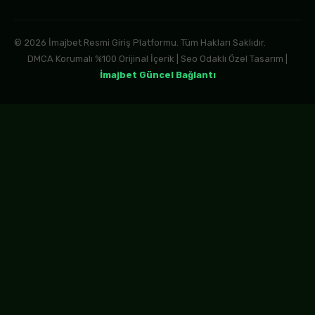
© 2026 İmajbet Resmi Giriş Platformu. Tüm Hakları Saklıdır.
DMCA Korumalı %100 Orijinal İçerik | Seo Odaklı Özel Tasarım |
İmajbet Güncel Bağlantı