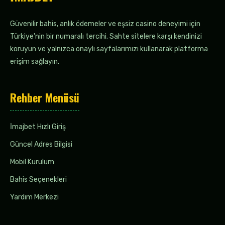
Güvenilir bahis, anlık ödemeler ve eşsiz casino deneyimi için
Türkiye'nin bir numaralı tercihi. Sahte sitelere karşı kendinizi
koruyun ve yalnızca onaylı sayfalarımızı kullanarak platforma
erişim sağlayın.
Rehber Menüsü
İmajbet Hızlı Giriş
Güncel Adres Bilgisi
Mobil Kurulum
Bahis Seçenekleri
Yardım Merkezi