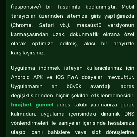
(responsive) bir tasarımla kodlanmıştır. Mobil
tarayıcılar üzerinden sitemize giriş yaptığınızda
(Chrome, Safari vb.), masaüstü versiyonun
karmaşasından uzak, dokunmatik ekrana özel
olarak optimize edilmiş, akıcı bir arayüzle
karşılaşırsınız.
Uygulama indirmek isteyen kullanıcılarımız için
Android APK ve iOS PWA dosyaları mevcuttur.
Uygulamanın en büyük avantajı, adres
değişikliklerinden hiçbir şekilde etkilenmemesidir.
İmajbet güncel
adres takibi yapmanıza gerek
kalmadan, uygulama içerisindeki dinamik DNS
yönlendirmeleri ile saniyeler içerisinde hesabınıza
ulaşıp, canlı bahislere veya slot dönüşlerine