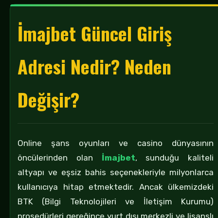
İmajbet Güncel Giriş
Adresi Nedir? Neden
Değişir?
Online şans oyunları ve casino dünyasının
öncülerinden olan
İmajbet
, sunduğu kaliteli
altyapı ve eşsiz bahis seçenekleriyle milyonlarca
kullanıcıya hitap etmektedir. Ancak ülkemizdeki
BTK (Bilgi Teknolojileri ve İletişim Kurumu)
prosedürleri gereğince yurt dışı merkezli ve lisanslı