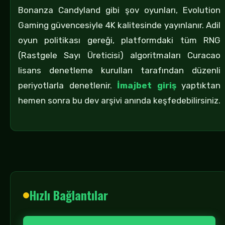
Bonanza Candyland gibi şov oyunları, Evolution
Gaming güvencesiyle 4K kalitesinde yayınlanır. Adil
oyun politikası gereği, platformdaki tüm RNG
(Rastgele Sayı Üreticisi) algoritmaları Curacao
lisans denetleme kurulları tarafından düzenli
periyotlarla denetlenir.
İmajbet giriş
yaptıktan
hemen sonra bu dev arşivi anında keşfedebilirsiniz.
Hızlı Bağlantılar