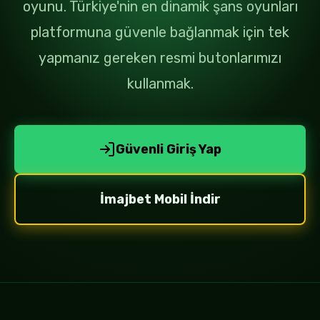
oyunu. Türkiye'nin en dinamik şans oyunları
platformuna güvenle bağlanmak için tek
yapmanız gereken resmi butonlarımızı
kullanmak.
Güvenli Giriş Yap
İmajbet Mobil İndir