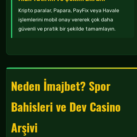
Kripto paralar, Papara, PayFix veya Havale
işlemlerini mobil onay vererek çok daha
güvenli ve pratik bir şekilde tamamlayın.
Neden İmajbet? Spor
Bahisleri ve Dev Casino
Arşivi