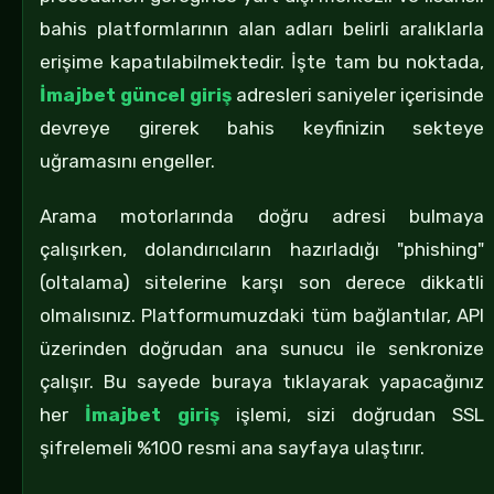
bahis platformlarının alan adları belirli aralıklarla
erişime kapatılabilmektedir. İşte tam bu noktada,
İmajbet güncel giriş
adresleri saniyeler içerisinde
devreye girerek bahis keyfinizin sekteye
uğramasını engeller.
Arama motorlarında doğru adresi bulmaya
çalışırken, dolandırıcıların hazırladığı "phishing"
(oltalama) sitelerine karşı son derece dikkatli
olmalısınız. Platformumuzdaki tüm bağlantılar, API
üzerinden doğrudan ana sunucu ile senkronize
çalışır. Bu sayede buraya tıklayarak yapacağınız
her
İmajbet giriş
işlemi, sizi doğrudan SSL
şifrelemeli %100 resmi ana sayfaya ulaştırır.