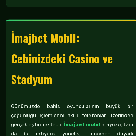
İmajbet Mobil:
Cebinizdeki Casino ve
Stadyum
Günümüzde bahis oyuncularının büyük bir
çoğunluğu işlemlerini akıllı telefonlar üzerinden
gerçekleştirmektedir.
İmajbet mobil
arayüzü, tam
da bu ihtiyaca yönelik, tamamen duyarlı