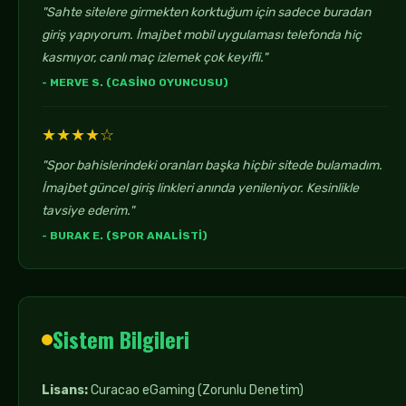
"Sahte sitelere girmekten korktuğum için sadece buradan
giriş yapıyorum. İmajbet mobil uygulaması telefonda hiç
kasmıyor, canlı maç izlemek çok keyifli."
- MERVE S. (CASINO OYUNCUSU)
★★★★☆
"Spor bahislerindeki oranları başka hiçbir sitede bulamadım.
İmajbet güncel giriş linkleri anında yenileniyor. Kesinlikle
tavsiye ederim."
- BURAK E. (SPOR ANALISTI)
Sistem Bilgileri
Lisans:
Curacao eGaming (Zorunlu Denetim)