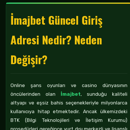
İmajbet Güncel Giriş
Adresi Nedir? Neden
Değişir?
Online şans oyunları ve casino dünyasının
öncülerinden olan
İmajbet
, sunduğu kaliteli
altyapı ve eşsiz bahis seçenekleriyle milyonlarca
kullanıcıya hitap etmektedir. Ancak ülkemizdeki
BTK (Bilgi Teknolojileri ve İletişim Kurumu)
prosedürleri gereğince yurt dışı merkezli ve lisanslı