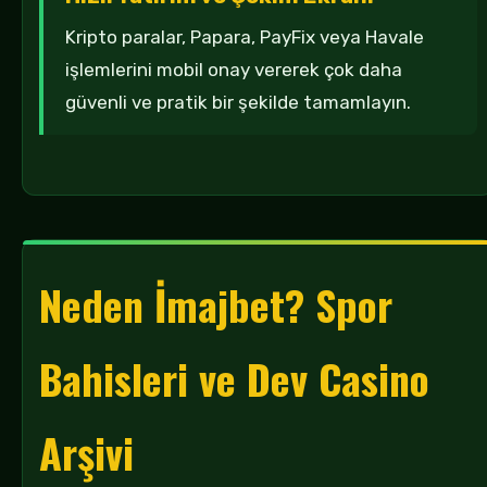
Kripto paralar, Papara, PayFix veya Havale
işlemlerini mobil onay vererek çok daha
güvenli ve pratik bir şekilde tamamlayın.
Neden İmajbet? Spor
Bahisleri ve Dev Casino
Arşivi