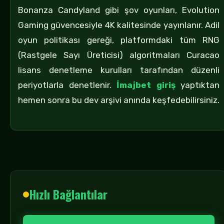
Bonanza Candyland gibi şov oyunları, Evolution
Gaming güvencesiyle 4K kalitesinde yayınlanır. Adil
oyun politikası gereği, platformdaki tüm RNG
(Rastgele Sayı Üreticisi) algoritmaları Curacao
lisans denetleme kurulları tarafından düzenli
periyotlarla denetlenir.
İmajbet giriş
yaptıktan
hemen sonra bu dev arşivi anında keşfedebilirsiniz.
Hızlı Bağlantılar