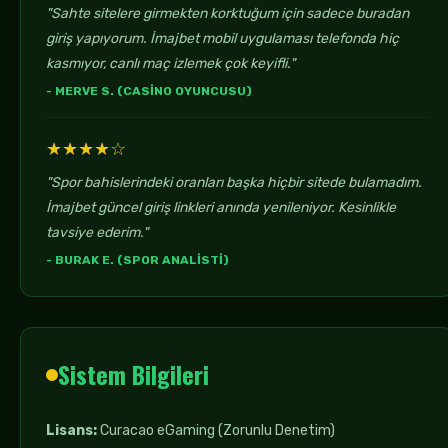
"Sahte sitelere girmekten korktuğum için sadece buradan
giriş yapıyorum. İmajbet mobil uygulaması telefonda hiç
kasmıyor, canlı maç izlemek çok keyifli."
- MERVE S. (CASINO OYUNCUSU)
★★★★☆
"Spor bahislerindeki oranları başka hiçbir sitede bulamadım.
İmajbet güncel giriş linkleri anında yenileniyor. Kesinlikle
tavsiye ederim."
- BURAK E. (SPOR ANALISTI)
Sistem Bilgileri
Lisans:
Curacao eGaming (Zorunlu Denetim)