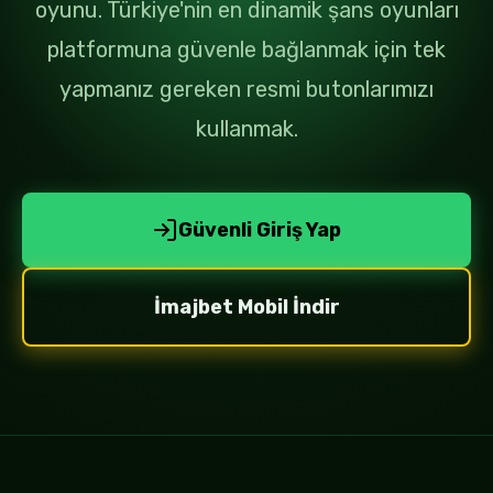
oyunu. Türkiye'nin en dinamik şans oyunları
platformuna güvenle bağlanmak için tek
yapmanız gereken resmi butonlarımızı
kullanmak.
Güvenli Giriş Yap
İmajbet Mobil İndir