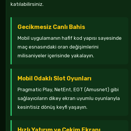
katılabilirsiniz.
Gecikmesiz Canlı Bahis
Mobil uygulamanın hafif kod yapısı sayesinde
maç esnasındaki oran değişimlerini
milisaniyeler içerisinde yakalayın.
Mobil Odaklı Slot Oyunları
Pragmatic Play, NetEnt, EGT (Amusnet) gibi
sağlayıcıların dikey ekran uyumlu oyunlarıyla
kesintisiz dönüş keyfi yaşayın.
Hızlı Yatırım ve Çekim Ekranı