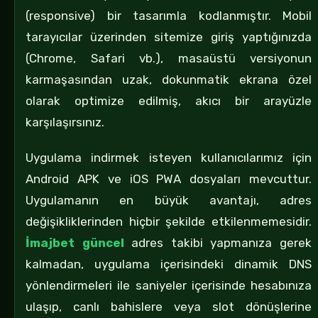
(responsive) bir tasarımla kodlanmıştır. Mobil
tarayıcılar üzerinden sitemize giriş yaptığınızda
(Chrome, Safari vb.), masaüstü versiyonun
karmaşasından uzak, dokunmatik ekrana özel
olarak optimize edilmiş, akıcı bir arayüzle
karşılaşırsınız.
Uygulama indirmek isteyen kullanıcılarımız için
Android APK ve iOS PWA dosyaları mevcuttur.
Uygulamanın en büyük avantajı, adres
değişikliklerinden hiçbir şekilde etkilenmemesidir.
İmajbet güncel
adres takibi yapmanıza gerek
kalmadan, uygulama içerisindeki dinamik DNS
yönlendirmeleri ile saniyeler içerisinde hesabınıza
ulaşıp, canlı bahislere veya slot dönüşlerine