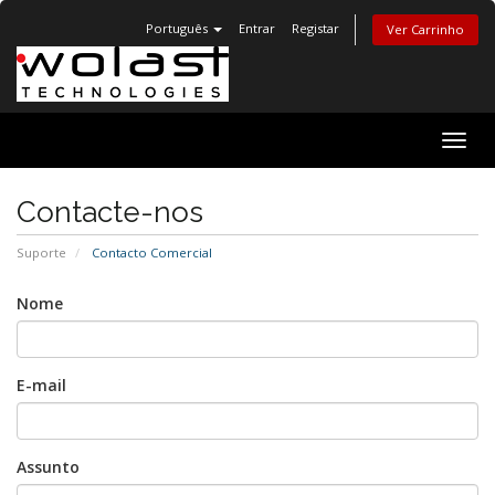
Português
Entrar
Registar
Ver Carrinho
Alter
nave
Contacte-nos
Suporte
Contacto Comercial
Nome
E-mail
Assunto