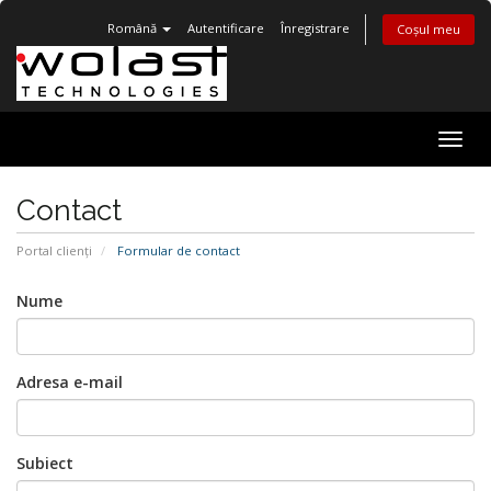
Română
Autentificare
Înregistrare
Coșul meu
Navi
Togg
Contact
Portal clienți
Formular de contact
Nume
Adresa e-mail
Subiect