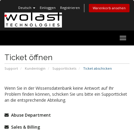
Deutsch
Einloggen
Registrieren
Warenkorb ansehen
Navig
ein-/
Ticket öffnen
Support
Kundenlogin
Supporttickets
Ticket abschicken
Wenn Sie in der Wissensdatenbank keine Antwort auf Ihr
Problem finden können, schicken Sie uns bitte ein Supportticket
an die entsprechende Abteilung.
Abuse Department
Sales & Billing