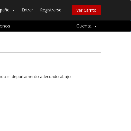
spañol
Entrar
Registrarse
Ver Carrito
tenos
Cuenta
iendo el departamento adecuado abajo.