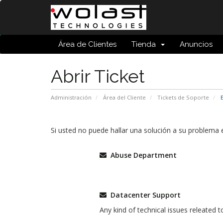
Área de Clientes
Tienda
Anuncios
Abrir Ticket
Administración
Área del Cliente
Tickets de Soporte
E
Si usted no puede hallar una solución a su problema
Abuse Department
Datacenter Support
Any kind of technical issues releated t