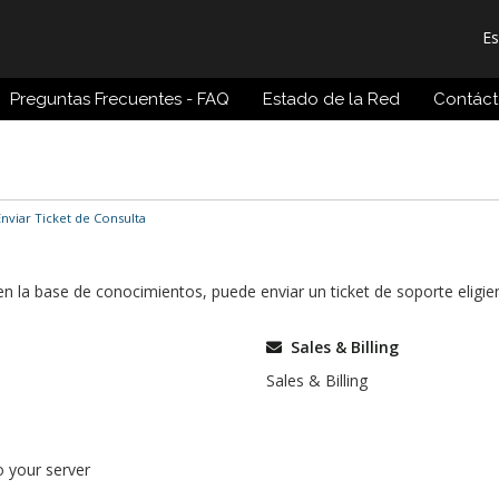
E
Preguntas Frecuentes - FAQ
Estado de la Red
Contác
nviar Ticket de Consulta
 en la base de conocimientos, puede enviar un ticket de soporte elig
Sales & Billing
Sales & Billing
o your server