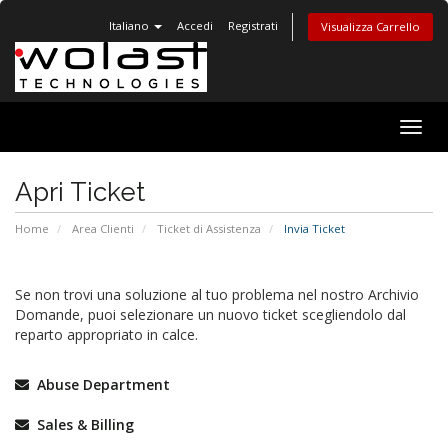
Italiano
Accedi
Registrati
Visualizza Carrello
Attiv
Navi
Apri Ticket
Home
Area Clienti
Ticket di Assistenza
Invia Ticket
Se non trovi una soluzione al tuo problema nel nostro Archivio
Domande, puoi selezionare un nuovo ticket scegliendolo dal
reparto appropriato in calce.
Abuse Department
Sales & Billing